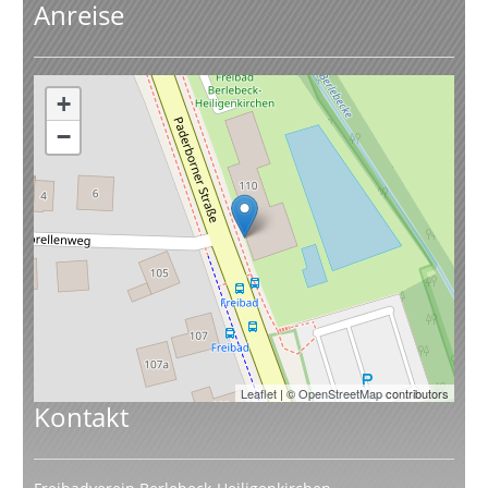
Anreise
+
−
Leaflet
| ©
OpenStreetMap
contributors
Kontakt