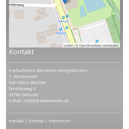
Leaflet
| ©
OpenStreetMap
contributors
Kontakt
Freibadverein Berlebeck-Heiligenkirchen
1. Vorsitzender
Karl-Heinz Wächter
Forellenweg 4
32760 Detmold
e-Mail:
info(@)freibadverein.de
Kontakt
|
Sitemap
|
Impressum